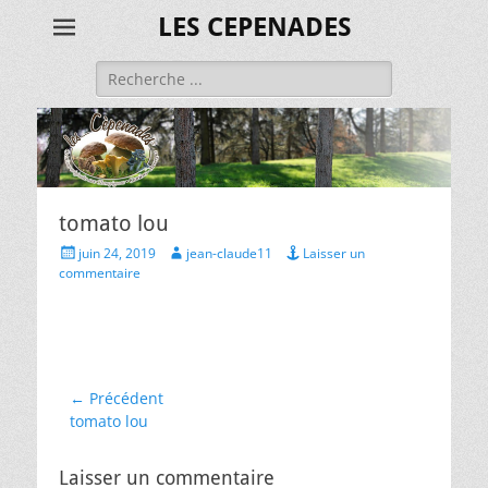
LES CEPENADES
Rechercher :
tomato lou
Posted
Author
juin 24, 2019
jean-claude11
Laisser un
on
commentaire
Navigation
← Précédent
Article
tomato lou
de
précédent :
l’article
Laisser un commentaire