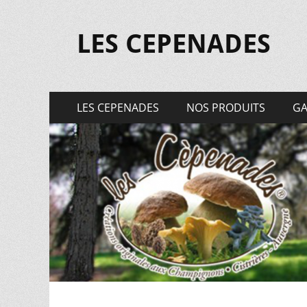
LES CEPENADES
Menu
Aller
LES CEPENADES
NOS PRODUITS
GA
au
principal
contenu