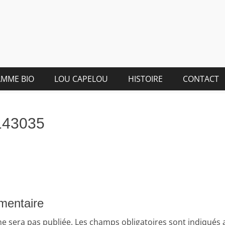
MME BIO
LOU CAPELOU
HISTOIRE
CONTACT
143035
mentaire
ne sera pas publiée.
Les champs obligatoires sont indiqués