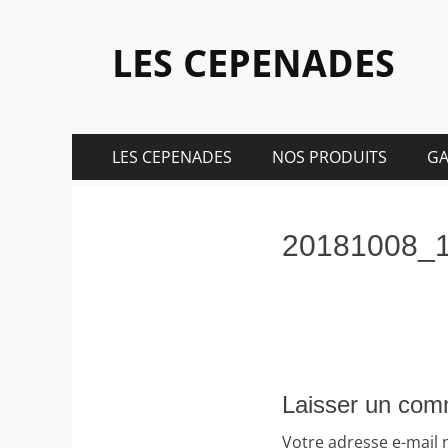
LES CEPENADES
Aller
Menu
LES CEPENADES
NOS PRODUITS
GA
au
principal
contenu
20181008_
Laisser un com
Votre adresse e-mail 