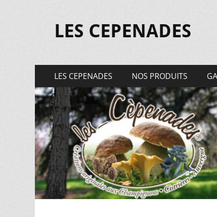
LES CEPENADES
Menu
Aller
LES CEPENADES
NOS PRODUITS
GA
au
principal
contenu